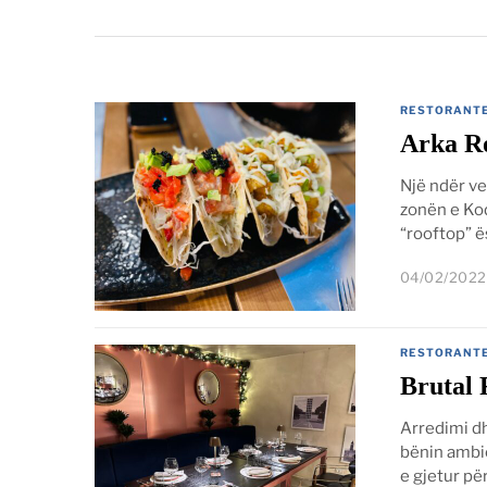
RESTORANT
Arka Ro
Një ndër ve
zonën e Kod
“rooftop” ë
04/02/2022
RESTORANT
Brutal 
Arredimi dh
bënin ambie
e gjetur pë