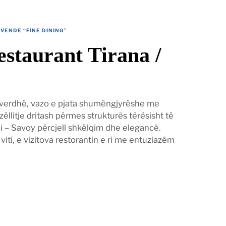
VENDE “FINE DINING”
staurant Tirana /
 verdhë, vazo e pjata shumëngjyrëshe me
zëllitje dritash përmes strukturës tërësisht të
 – Savoy përcjell shkëlqim dhe elegancë.
 viti, e vizitova restorantin e ri me entuziazëm