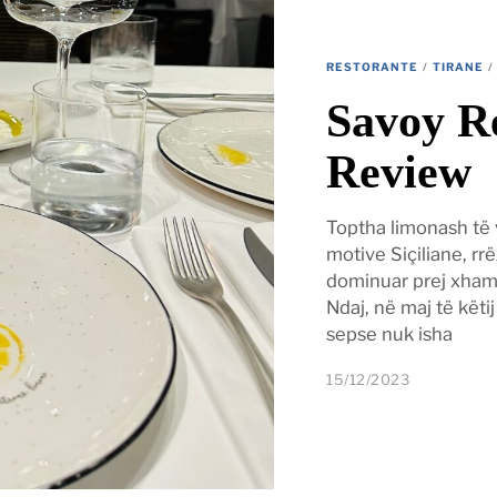
RESTORANTE
/
TIRANE
/
Savoy Re
Review
Toptha limonash të
motive Siçiliane, rrë
dominuar prej xhami
Ndaj, në maj të këtij
sepse nuk isha
15/12/2023