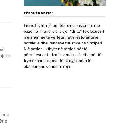
PËRSHËNDETJE!
Ema's Light, një udhëtare e apasionuar me
bazë në Tiranë, e cila sjell "dritë" tek lexuesit
me shkrime të vërteta rreth restoranteve,
hoteleve dhe vendeve turistike në Shqipëri.
Një pasion i kthyer në mision për të
në
përmiresuar turizmin vendas si edhe për të
 pjatë
frymëzuar pasionantë të ngjashëm të
eksplorojnë vende të reja.
që më
ër e