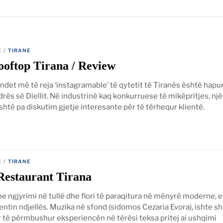
E
/
TIRANE
oftop Tirana / Review
ndet më të reja ‘instagramable’ të qytetit të Tiranës është hapu
rës së Diellit. Në industrinë kaq konkurruese të mikëpritjes, një
shtë pa diskutim gjetje interesante për të tërhequr klientë.
E
/
TIRANE
Restaurant Tirana
e ngjyrimi në tullë dhe flori të paraqitura në mënyrë moderne, e
ntin ndjellës. Muzika në sfond (sidomos Cezaria Evora), ishte 
r të përmbushur eksperiencën në tërësi teksa pritej ai ushqimi