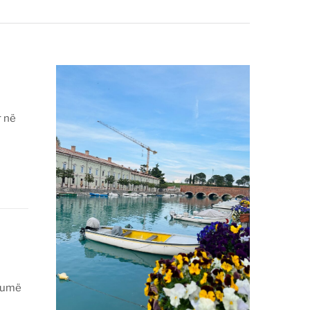
r në
shumë