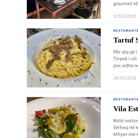
gourmet të 
12/02/2021
RESTORANT
Tartuf 
Për ata që i
Tiranë i ci
por, edhe n
26/01/2021
RESTORANT
Vila Es
Këtë restor
tërheq në k
kthyer me 