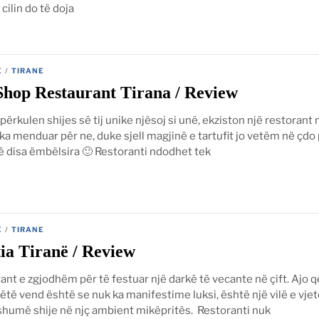
cilin do të doja
E
/
TIRANE
Shop Restaurant Tirana / Review
 përkulen shijes së tij unike njësoj si unë, ekziston një restorant 
li ka menduar për ne, duke sjell magjinë e tartufit jo vetëm në çdo
ë disa ëmbëlsira 🙂 Restoranti ndodhet tek
E
/
TIRANE
tia Tiranë / Review
ant e zgjodhëm për të festuar një darkë të vecante në çift. Ajo 
ëtë vend është se nuk ka manifestime luksi, është një vilë e vjet
shumë shije në njç ambient mikëpritës. Restoranti nuk