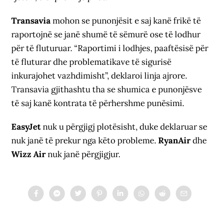
Transavia
mohon se punonjësit e saj kanë frikë të
raportojnë se janë shumë të sëmurë ose të lodhur
për të fluturuar. “Raportimi i lodhjes, paaftësisë për
të fluturar dhe problematikave të sigurisë
inkurajohet vazhdimisht”, deklaroi linja ajrore.
Transavia gjithashtu tha se shumica e punonjësve
të saj kanë kontrata të përhershme punësimi.
EasyJet
nuk u përgjigj plotësisht, duke deklaruar se
nuk janë të prekur nga këto probleme.
RyanAir
dhe
Wizz Air
nuk janë përgjigjur.