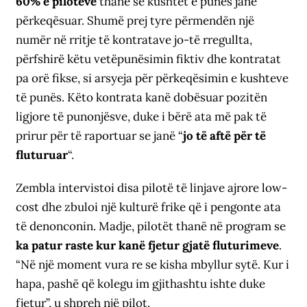
60% e pilotëve
thanë se kushtet e punës janë
përkeqësuar. Shumë prej tyre përmendën një
numër në rritje të kontratave jo-të rregullta,
përfshirë këtu vetëpunësimin fiktiv dhe kontratat
pa orë fikse, si arsyeja për përkeqësimin e kushteve
të punës. Këto kontrata kanë dobësuar pozitën
ligjore të punonjësve, duke i bërë ata më pak të
prirur për të raportuar se janë “
jo të aftë për të
fluturuar
“.
Zembla intervistoi disa pilotë të linjave ajrore low-
cost dhe zbuloi një kulturë frike që i pengonte ata
të denonconin. Madje, pilotët thanë në program se
ka patur raste kur kanë fjetur gjatë fluturimeve
.
“Në një moment vura re se kisha mbyllur sytë. Kur i
hapa, pashë që kolegu im gjithashtu ishte duke
fjetur”, u shpreh një pilot.