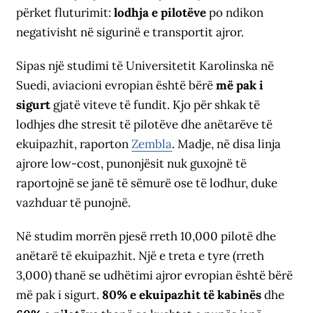
përket fluturimit:
lodhja e pilotëve
po ndikon
negativisht në sigurinë e transportit ajror.
Sipas një studimi të Universitetit Karolinska në
Suedi, aviacioni evropian është bërë
më pak i
sigurt
gjatë viteve të fundit. Kjo për shkak të
lodhjes dhe stresit të pilotëve dhe anëtarëve të
ekuipazhit, raporton
Zembla
. Madje, në disa linja
ajrore low-cost, punonjësit nuk guxojnë të
raportojnë se janë të sëmurë ose të lodhur, duke
vazhduar të punojnë.
Në studim morrën pjesë rreth 10,000 pilotë dhe
anëtarë të ekuipazhit. Një e treta e tyre (rreth
3,000) thanë se udhëtimi ajror evropian është bërë
më pak i sigurt.
80% e ekuipazhit të kabinës
dhe