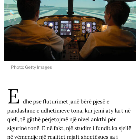
Photo: Getty Images
E
dhe pse fluturimet janë bërë pjesë e
pandashme e udhëtimeve tona, kur jemi aty lart në
qiell, të gjithë përjetojmë një nivel ankthi për
sigurinë tonë. E në fakt, një studim i fundit ka sjellë
në vëmendje një realitet mjaft shqetësues sa i