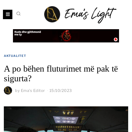
AKTUALITET
A po bëhen fluturimet më pak të
sigurta?
by
Ema's Editor
15/10/2023