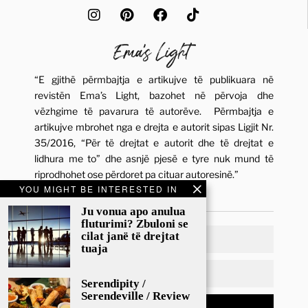
“E gjithë përmbajtja e artikujve të publikuara në
revistën Ema’s Light, bazohet në përvoja dhe
vëzhgime të pavarura të autorëve. Përmbajtja e
artikujve mbrohet nga e drejta e autorit sipas Ligjit Nr.
35/2016, “Për të drejtat e autorit dhe të drejtat e
lidhura me to” dhe asnjë pjesë e tyre nuk mund të
riprodhohet ose përdoret pa cituar autoresinë.”
YOU MIGHT BE INTERESTED IN
ABONOHUNI
Ju vonua apo anulua
fluturimi? Zbuloni se
cilat janë të drejtat
tuaja
Serendipity /
Serendeville / Review