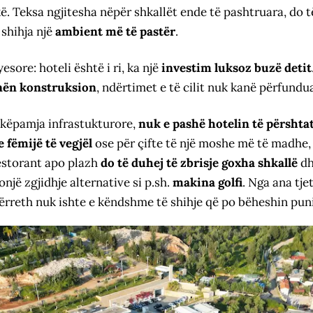
. Teksa ngjitesha nëpër shkallët ende të pashtruara, do t
 shihja një
ambient më të pastër
.
esore: hoteli është i ri, ka një
investim luksoz buzë detit
nën konstruksion
, ndërtimet e të cilit nuk kanë përfundua
këpamja infrastukturore,
nuk e pashë hotelin të përsht
 fëmijë të vegjël
ose për çifte të një moshe më të madhe, 
estorant apo plazh
do të duhej të zbrisje goxha shkallë
dh
jë zgjidhje alternative si p.sh.
makina golfi
. Nga ana tjet
ërreth nuk ishte e këndshme të shihje që po bëheshin pun