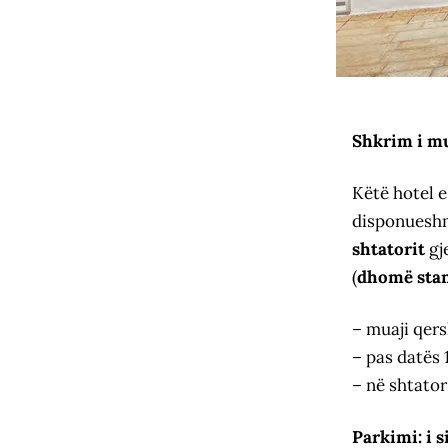
Shkrim i mu
Këtë hotel 
disponueshm
shtatorit
gj
(
dhomë sta
– muaji qer
– pas datës 
– në shtato
Parkimi:
i 