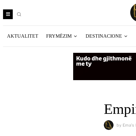
AKTUALITET
FRYMËZIM
DESTINACIONE
Empir
by
Ema's 