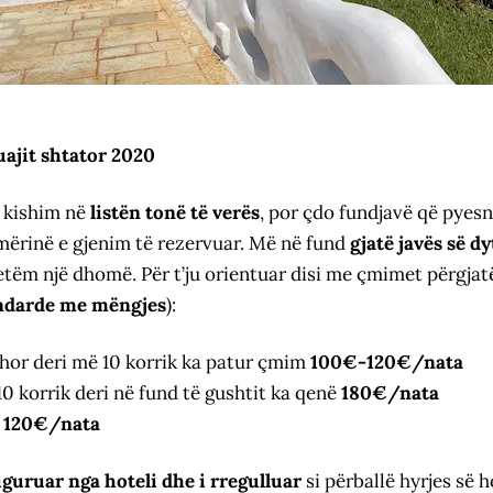
ajit shtator 2020
e kishim në
listën tonë të verës
, por çdo fundjavë që pyes
ërinë e gjenim të rezervuar. Më në fund
gjatë javës së dy
etëm një dhomë. Për t’ju orientuar disi me çmimet përgja
ndarde me mëngjes
):
shor deri më 10 korrik ka patur çmim
100€-120€/nata
10 korrik deri në fund të gushtit ka qenë
180€/nata
r
120€/nata
siguruar nga hoteli dhe i rregulluar
si përballë hyrjes së h