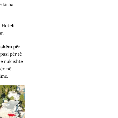
ë kisha
. Hoteli
r.
atshëm për
pasi për të
e nuk ishte
ër, në
ime.