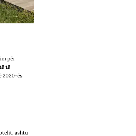
nim për
të të
të 2020-ës
otelit, ashtu