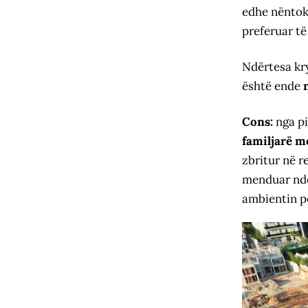
edhe nëntokë
preferuar të
Ndërtesa kry
është ende
Cons:
nga pi
familjarë me
zbritur në r
menduar ndon
ambientin p