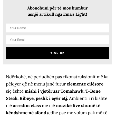
Abonohuni për të mos humbur
asnjë artikull nga Ema’s Light!
Ndërkohë, në periudhën pas rikonstruksionit më ka
pëlqyer që në menu janë futur
elemente cilësore
siç është
mishi i vjetëruar Tomahawk, T-Bone
Steak, Ribeye, peshk i egër etj
. Ambienti i ri kishte
një
arredim class
me një
muzikë live shumë të
këndshme në sfond
(edhe pse me volum pak më të