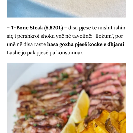
– T-Bone Steak (5,620L)
– disa pjesë të mishit ishin
siç i përshkroi shoku ynë në tavolinë: “llokum”, por
unë në disa raste
hasa goxha pjesë kocke e dhjami
.
Lashë jo pak pjesë pa konsumuar.