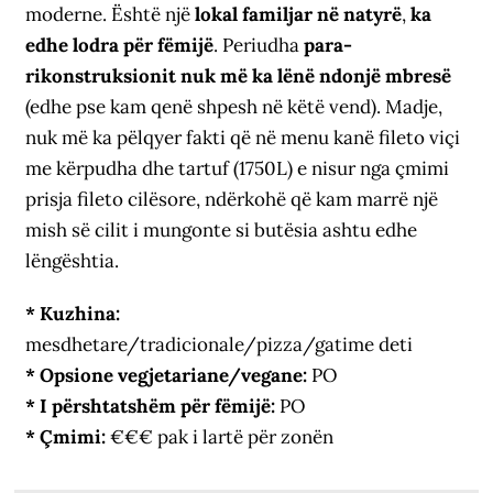
moderne. Është një
lokal familjar në natyrë
,
ka
edhe lodra për fëmijë
. Periudha
para-
rikonstruksionit nuk më ka lënë ndonjë mbresë
(edhe pse kam qenë shpesh në këtë vend). Madje,
nuk më ka pëlqyer fakti që në menu kanë fileto viçi
me kërpudha dhe tartuf (1750L) e nisur nga çmimi
prisja fileto cilësore, ndërkohë që kam marrë një
mish së cilit i mungonte si butësia ashtu edhe
lëngështia.
* Kuzhina:
mesdhetare/tradicionale/pizza/gatime deti
* Opsione vegjetariane/vegane:
PO
* I përshtatshëm për fëmijë:
PO
* Çmimi:
€€€ pak i lartë për zonën