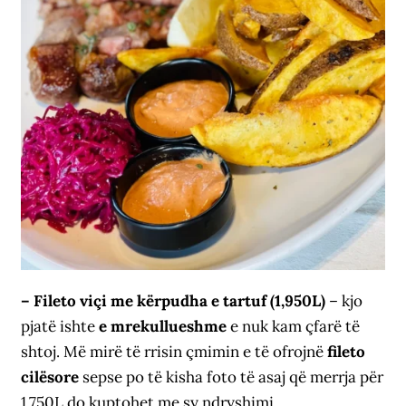
– Fileto viçi me kërpudha e tartuf (1,950L)
– kjo
pjatë ishte
e mrekullueshme
e nuk kam çfarë të
shtoj. Më mirë të rrisin çmimin e të ofrojnë
fileto
cilësore
sepse po të kisha foto të asaj që merrja për
1,750L do kuptohet me sy ndryshimi.