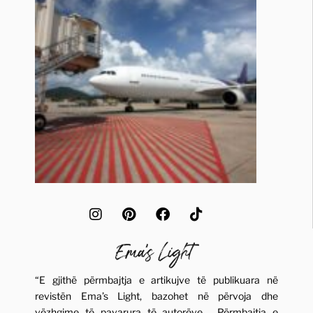
“E gjithë përmbajtja e artikujve të publikuara në
revistën Ema’s Light, bazohet në përvoja dhe
vëzhgime të pavarura të autorëve. Përmbajtja e