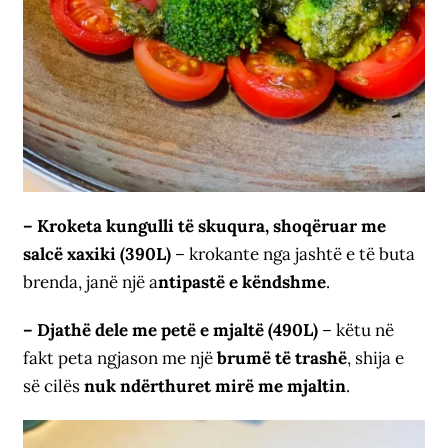
– Kroketa kungulli të skuqura, shoqëruar me
salcë xaxiki (390L)
– krokante nga jashtë e të buta
brenda, janë një a
ntipastë e këndshme
.
– Djathë dele me petë e mjaltë (490L)
– këtu në
fakt peta ngjason me një
brumë të trashë
, shija e
së cilës
nuk ndërthuret mirë me mjaltin
.