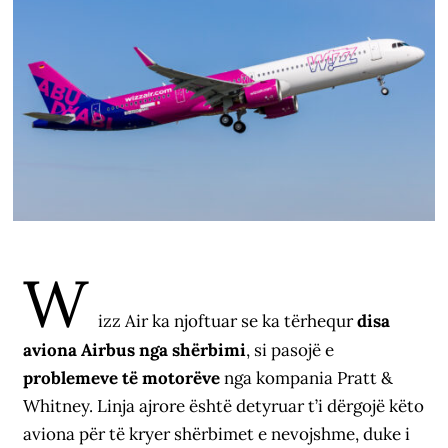
W
izz Air ka njoftuar se ka tërhequr
disa
aviona Airbus nga shërbimi
, si pasojë e
problemeve të motorëve
nga kompania Pratt &
Whitney. Linja ajrore është detyruar t’i dërgojë këto
aviona për të kryer shërbimet e nevojshme, duke i