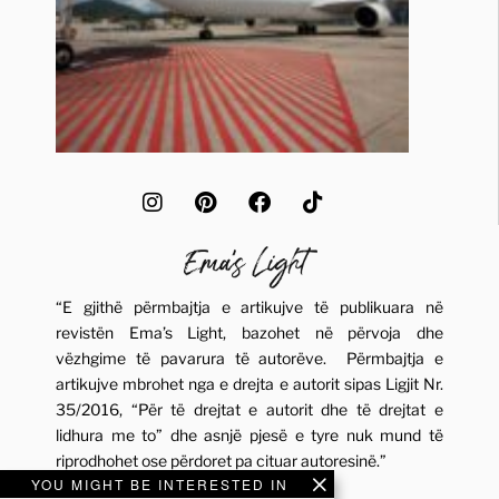
“E gjithë përmbajtja e artikujve të publikuara në
revistën Ema’s Light, bazohet në përvoja dhe
vëzhgime të pavarura të autorëve. Përmbajtja e
artikujve mbrohet nga e drejta e autorit sipas Ligjit Nr.
35/2016, “Për të drejtat e autorit dhe të drejtat e
lidhura me to” dhe asnjë pjesë e tyre nuk mund të
riprodhohet ose përdoret pa cituar autoresinë.”
YOU MIGHT BE INTERESTED IN