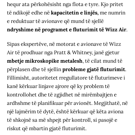
hequr ata përkohësisht nga flota e tyre. Kjo pritet
të ndikojë edhe në
kapacitetin e linjës,
me numrin
e reduktuar të avionave që mund të sjellë
ndryshime në programet e fluturimit të Wizz Air
.
Sipas ekspertëve, në motorat e avionave të Wizz
Air të prodhuar nga Pratt & Whitney, janë gjetur
mbetje mikroskopike metalesh
, të cilat mund të
përplasen dhe të sjellin
probleme gjatë fluturimit
.
Fillimisht, autoritetet rregullatore të fluturimeve i
kanë kërkuar linjave ajrore që ky problem të
kontrollohet dhe të zgjidhet në mirëmbajtjen e
ardhshme të planifikuar për avionët. Megjithatë, në
një lajmërim të dytë, është kërkuar që këta aviona
të shkojnë sa më shpejt për kontroll, si pasojë e
riskut që mbartin gjatë fluturimit.