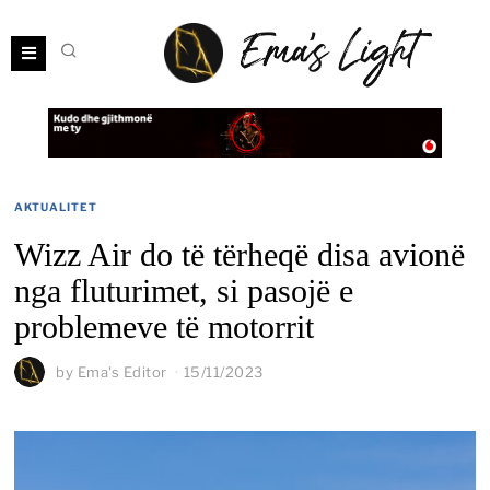
AKTUALITET
Wizz Air do të tërheqë disa avionë
nga fluturimet, si pasojë e
problemeve të motorrit
by
Ema's Editor
15/11/2023