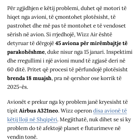
Për zgjidhjen e këtij problemi, duhet që motori të
hiqet nga avioni, të çmontohet plotësisht, të
pastrohet dhe më pas të montohet e të vendoset
sërish në avion. Si rrjedhojë, Wizz Air është
detyruar të dërgojë
45 aviona për mirëmbajtje të
parakohëshme
, duke nisur nga 15 janari. Inspektimi
dhe rregullimi i një avioni mund të zgjasë deri në
60 ditë. Pritet që procesi të përfundojë plotësisht
brenda 18 muajsh
, pra në qershor ose korrik të
2025-ës.
Avionët e prekur nga ky problem janë kryesisht të
tipit
Airbus A321neo
. Wizz operon
disa avionë të
këtij lloji në Shqipëri
. Megjithatë, nuk dihet se si ky
problem do të afektojë planet e fluturimeve në
vendin tonë.