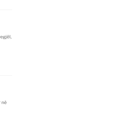
egjël,
r në