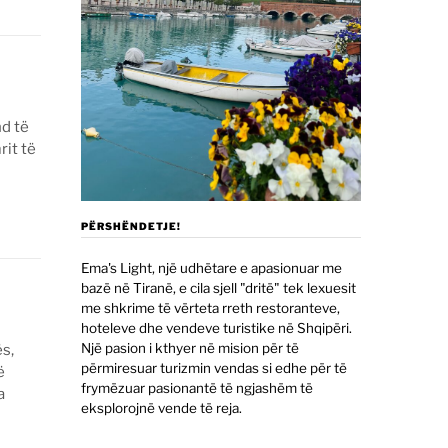
nd të
it të
PËRSHËNDETJE!
Ema's Light, një udhëtare e apasionuar me
bazë në Tiranë, e cila sjell "dritë" tek lexuesit
me shkrime të vërteta rreth restoranteve,
hoteleve dhe vendeve turistike në Shqipëri.
Një pasion i kthyer në mision për të
s,
përmiresuar turizmin vendas si edhe për të
ë
frymëzuar pasionantë të ngjashëm të
a
eksplorojnë vende të reja.