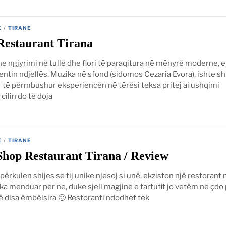
E
/
TIRANE
Restaurant Tirana
e ngjyrimi në tullë dhe flori të paraqitura në mënyrë moderne, e
ntin ndjellës. Muzika në sfond (sidomos Cezaria Evora), ishte 
r të përmbushur eksperiencën në tërësi teksa pritej ai ushqimi
cilin do të doja
E
/
TIRANE
Shop Restaurant Tirana / Review
 përkulen shijes së tij unike njësoj si unë, ekziston një restorant 
li ka menduar për ne, duke sjell magjinë e tartufit jo vetëm në çdo
ë disa ëmbëlsira 🙂 Restoranti ndodhet tek