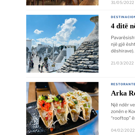
31/05/2022
DESTINACIO
4 ditë n
Pavarësisht
një gjë ësht
dëshirave).
21/03/2022
RESTORANT
Arka Ro
Një ndër ve
zonën e Kod
“rooftop” ë
04/02/2022