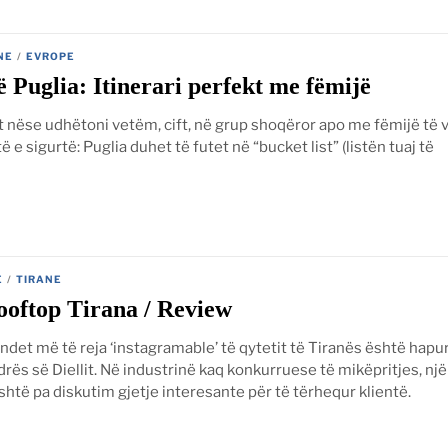
NE
/
EVROPE
ë Puglia: Itinerari perfekt me fëmijë
 nëse udhëtoni vetëm, cift, në grup shoqëror apo me fëmijë të v
ë e sigurtë: Puglia duhet të futet në “bucket list” (listën tuaj të
E
/
TIRANE
oftop Tirana / Review
ndet më të reja ‘instagramable’ të qytetit të Tiranës është hapu
rës së Diellit. Në industrinë kaq konkurruese të mikëpritjes, një
shtë pa diskutim gjetje interesante për të tërhequr klientë.