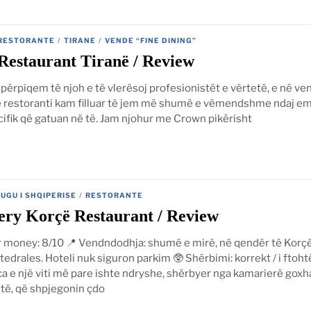
RESTORANTE
/
TIRANE
/
VENDE “FINE DINING”
estaurant Tiranë / Review
përpiqem të njoh e të vlerësoj profesionistët e vërtetë, e në ve
ë restoranti kam filluar të jem më shumë e vëmendshme ndaj emr
cifik që gatuan në të. Jam njohur me Crown pikërisht
2
JUGU I SHQIPERISE
/
RESTORANTE
ery Korçë Restaurant / Review
r money: 8/10 📍 Vendndodhja: shumë e mirë, në qendër të Korçë
tedrales. Hoteli nuk siguron parkim 🥸 Shërbimi: korrekt / i ftoht
a e një viti më pare ishte ndryshe, shërbyer nga kamarierë goxh
të, që shpjegonin çdo