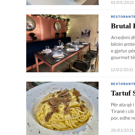
01/05/2021
RESTORANT
Brutal 
Arredimi dh
bënin ambie
e gjetur pë
gourmet të 
12/02/2021
RESTORANT
Tartuf 
Për ata që i
Tiranë i ci
por, edhe n
26/01/2021