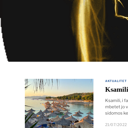
AKTUALITET
Ksamili
Ksamili, i 
mbetet jo v
sidomos ket
21/07/2022