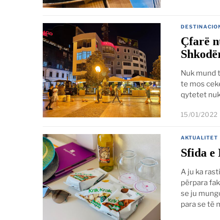
DESTINACIO
Çfarë n
Shkodë
Nuk mund te
te mos ceke
qytetet nuk
15/01/2022
AKTUALITET
Sfida e
A ju ka ras
përpara fak
se ju mungo
para se të 