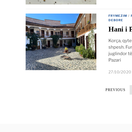
FRYMEZIM
/
DEBORE
Hani i 
Korça, qytet
shpesh. Fun
juglindor t
Pazari
27/10/2020
PREVIOUS