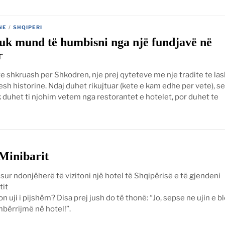
NE
/
SHQIPERI
uk mund të humbisni nga një fundjavë në
r
 shkruash per Shkodren, nje prej qyteteve me nje tradite te las
sh historine. Ndaj duhet rikujtuar (kete e kam edhe per vete), se
 duhet ti njohim vetem nga restorantet e hotelet, por duhet te
 Minibarit
tisur ndonjëherë të vizitoni një hotel të Shqipërisë e të gjendeni
tit
n uji i pijshëm? Disa prej jush do të thonë: “Jo, sepse ne ujin e b
mbërrijmë në hotel!”.