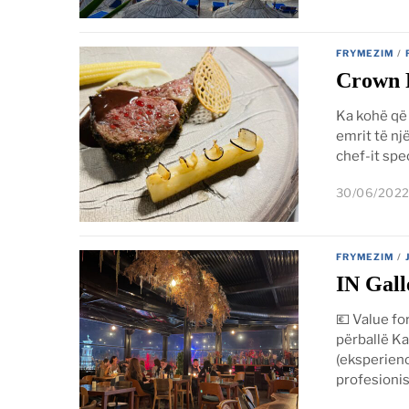
FRYMEZIM
/
Crown R
Ka kohë që 
emrit të nj
chef-it spe
30/06/202
FRYMEZIM
/
IN Gall
💶 Value fo
përballë Ka
(eksperienc
profesionis