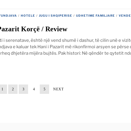
FUNDJAVA
/
HOTELE
/
JUGU I SHQIPERISE
/
UDHETIME FAMILJARE
/
VENDE
Pazarit Korçë / Review
i i serenatave, është një vend shumë i dashur, të cilin unë e vizit
djava e kaluar tek Hani i Pazarit më rikonfirmoi arsyen se përse 
ërheq dhjetëra mijëra bujtës. Pak histori: Në qëndër te qytetit n
1
2
3
4
5
NEXT