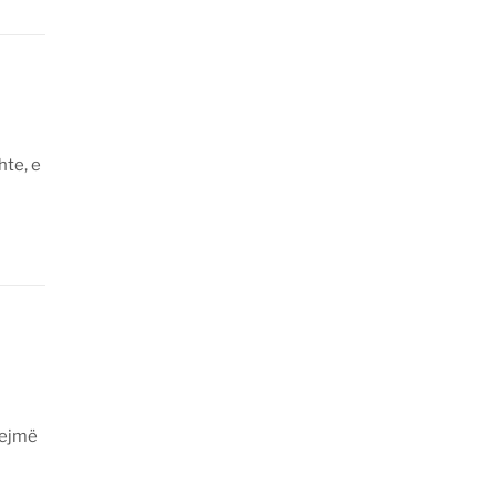
hte, e
lejmë